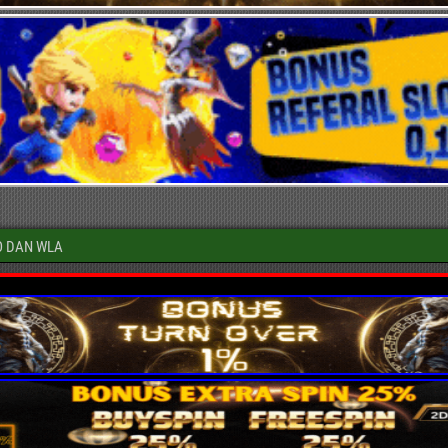
O DAN WLA