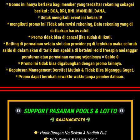
* Bonus ini hanya berlaku bagi member yang terdaftar rekening sebagai
berikut : BCA, BRI, BNI, MANDIRI, DANA.
* Untuk mengikuti event ini bebas IP.
* mengikuti promo ini Tidak ada revisi rekening, Data rekening yang di
daftarkan harus valid.
* Promo tidak bisa di cancel jika sudah di ikuti.
* Betting di permainan selain slot dan provider yg di tentukan maka seluruh
saldo di dalam akan di tarik dan apabila di ketahui Hold freespin melanggar
peraturan atau permainan curang sejenisnya = Saldo 0
* Promo ini tidak bisa digabungkan dengan promo lainnya.
* Keputusan Management Bersifat Mutlak & Tidak Bisa Diganggu Gugat.
* Promo dapat berubah sewaktu-waktu tanpa pemberitahuan.
SUPPORT PASARAN POOLS & LOTTO
RAJANAGAT0T0
.
Hadir Dengan No Diskon & Hadiah Full
Bbfs Semua Pasaran 7digit