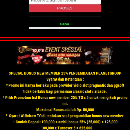
SPECIAL BONUS NEW MEMBER 25% PERSEMBAHAN PLANETGROUP
Syarat dan Ketentuan :
* Promo ini hanya berlaku pada provider vidio slot pragmatic dan pgsoft
tidak berlaku bagi permainan classic slot / arcade.
* Pilih Promotion list Bonus new member 25% TO x 5 untuk mengikuti promo
ini.
Maksimal Bonus adalah Rp. 50,000
* Syarat Withdraw TO di tentukan saat pengambilan bonus new member.
– Contoh Deposit 100,000 + ambil bonus 25% (25,000) = 125,000
– 100,000 x Turnover 5 = 625,000