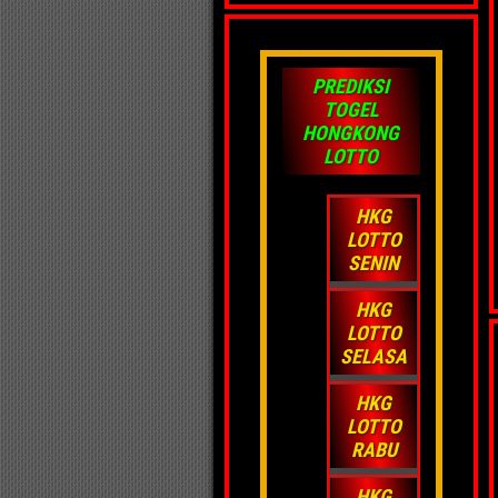
PREDIKSI
TOGEL
HONGKONG
LOTTO
HKG
LOTTO
SENIN
HKG
LOTTO
SELASA
HKG
LOTTO
RABU
HKG