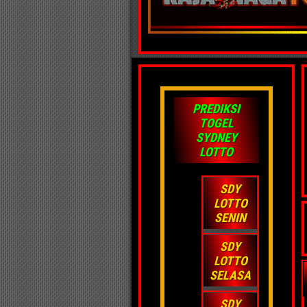
PREDIKSI
TOGEL
SYDNEY
LOTTO
SDY
LOTTO
SENIN
SDY
LOTTO
SELASA
SDY