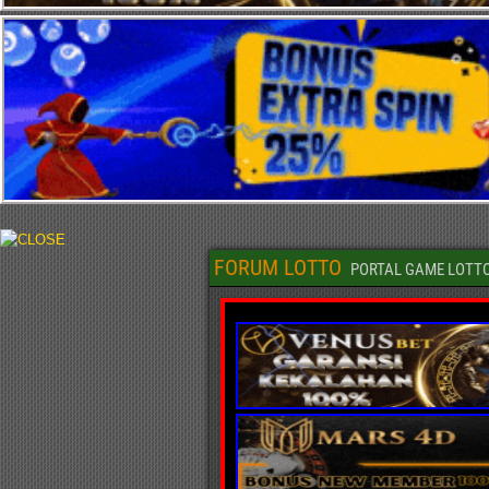
FORUM LOTTO
PORTAL GAME LOTT