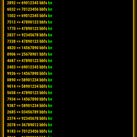
2892 => 69012345 bbfs
ke
6032 => 70123456 bbfs
ke
1502 => 69012345 bbfs
ke
7513 => 47890123 bbfs
ke
1770 => 47890123 bbfs
ke
2837 => 92345678 bbfs
ke
7338 => 47890123 bbfs
ke
4820 => 14567890 bbfs
ke
0906 => 25678901 bbfs
ke
4687 => 47890123 bbfs
ke
2403 => 69012345 bbfs
ke
9936 => 14567890 bbfs
ke
0890 => 58901234 bbfs
ke
9014 => 58901234 bbfs
ke
5658 => 47890123 bbfs
ke
7934 => 14567890 bbfs
ke
9387 => 58901234 bbfs
ke
2685 => 03456789 bbfs
ke
2374 => 92345678 bbfs
ke
2078 => 36789012 bbfs
ke
9183 => 70123456 bbfs
ke