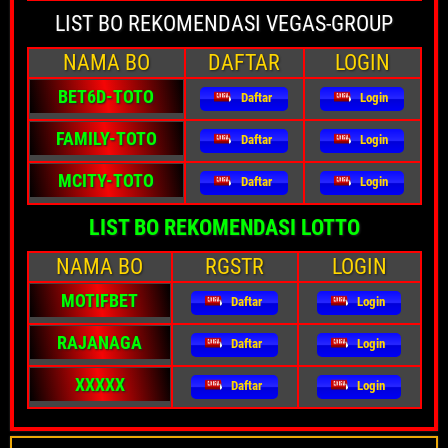
LIST BO REKOMENDASI VEGAS-GROUP
NAMA BO
DAFTAR
LOGIN
BET6D-TOTO
Daftar
Login
FAMILY-TOTO
Daftar
Login
MCITY-TOTO
Daftar
Login
LIST BO REKOMENDASI LOTTO
NAMA BO
RGSTR
LOGIN
MOTIFBET
Daftar
Login
RAJANAGA
Daftar
Login
XXXXX
Daftar
Login