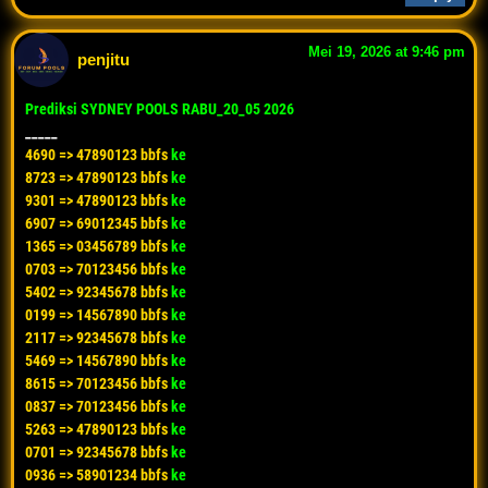
Mei 19, 2026 at 9:46 pm
penjitu
Prediksi SYDNEY POOLS RABU_20_05 2026
_____
4690 => 47890123 bbfs
ke
8723 => 47890123 bbfs
ke
9301 => 47890123 bbfs
ke
6907 => 69012345 bbfs
ke
1365 => 03456789 bbfs
ke
0703 => 70123456 bbfs
ke
5402 => 92345678 bbfs
ke
0199 => 14567890 bbfs
ke
2117 => 92345678 bbfs
ke
5469 => 14567890 bbfs
ke
8615 => 70123456 bbfs
ke
0837 => 70123456 bbfs
ke
5263 => 47890123 bbfs
ke
0701 => 92345678 bbfs
ke
0936 => 58901234 bbfs
ke