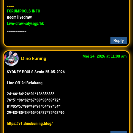
____
FORUMPOOLS INFO
Room livedraw
Live-draw-sdy/sgp/hk
___________
Reply
Mei 24, 2026 at 11:08 am
Dino kuning
SYDNEY POOLS Senin 25-05-2026
Line Off 2d Belakang
24*66*84*26*01*13*85*35*
76*51*96*82*67*89*98*69*72*
81*05*57*99*49*91*64*97*54*
29*83*80*34*65*08*37*75*03*90
https://v1.dinokuning.blog/