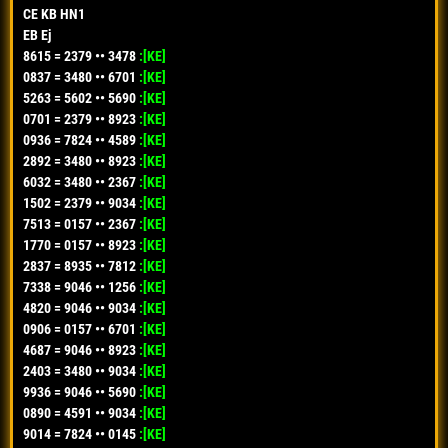
CE KB HN1
EB Ej
8615 = 2379 •• 3478
:[KE]
0837 = 3480 •• 6701
:[KE]
5263 = 5602 •• 5690
:[KE]
0701 = 2379 •• 8923
:[KE]
0936 = 7824 •• 4589
:[KE]
2892 = 3480 •• 8923
:[KE]
6032 = 3480 •• 2367
:[KE]
1502 = 2379 •• 9034
:[KE]
7513 = 0157 •• 2367
:[KE]
1770 = 0157 •• 8923
:[KE]
2837 = 8935 •• 7812
:[KE]
7338 = 9046 •• 1256
:[KE]
4820 = 9046 •• 9034
:[KE]
0906 = 0157 •• 6701
:[KE]
4687 = 9046 •• 8923
:[KE]
2403 = 3480 •• 9034
:[KE]
9936 = 9046 •• 5690
:[KE]
0890 = 4591 •• 9034
:[KE]
9014 = 7824 •• 0145
:[KE]