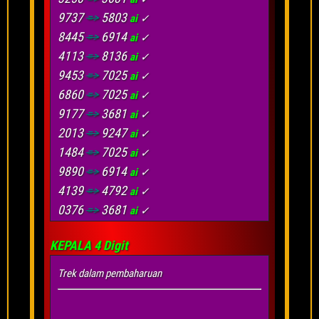
9737
=>
5803
ai
✓
8445
=>
6914
ai
✓
4113
=>
8136
ai
✓
9453
=>
7025
ai
✓
6860
=>
7025
ai
✓
9177
=>
3681
ai
✓
2013
=>
9247
ai
✓
1484
=>
7025
ai
✓
9890
=>
6914
ai
✓
4139
=>
4792
ai
✓
0376
=>
3681
ai
✓
6934
=>
8136
ai
✓
KEPALA 4 Digit
9606
=>
8136
ai
✓
7628
=>
3681
ai
✓
Trek dalam pembaharuan
3782
=>
3681
ai
✓
9893
=>
3681
ai
✓