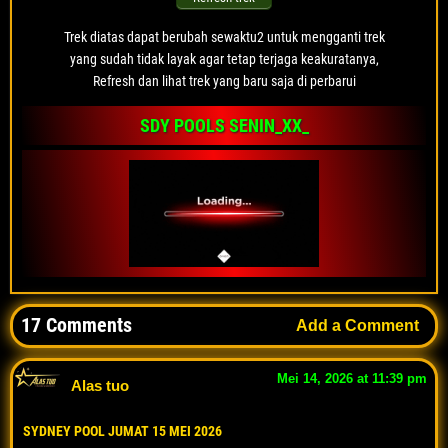
Trek diatas dapat berubah sewaktu2 untuk mengganti trek
yang sudah tidak layak agar tetap terjaga keakuratanya,
Refresh dan lihat trek yang baru saja di perbarui
SDY POOLS SENIN_XX_
17 Comments
Add a Comment
Mei 14, 2026 at 11:39 pm
Alas tuo
SYDNEY POOL JUMAT 15 MEI 2026