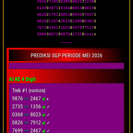
2916
7
7195
5
8395
5
8025
7
2218
9
8145
9
3873
1
9344
8
8953
8
9815
6
4620
2
2791
1
0053
8
9950
5
7937
1
4020
2
1167
4
3614
5
2300
0
6303
3
7672
9
3361
7
1653
8
5479
7
7517
8
5066
3
0672
9
9876
4
2735
8
xxxx
x
_____
PREDIKSI SGP PERIODE MEI 2026
AI KE 4 Digit
Trek #1
[HARIAN]
9876
=>
2467
ai
x
2735
=>
1356
ai
✓
0368
=>
8023
ai
✓
0826
=>
7912
ai
✓
7699
=>
2467
ai
✓