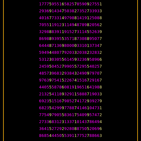
1777
5
9551
6
5825
7
8590
9
2755
1
2936
9
1434
7
5038
2
7352
7
3393
3
4016
7
7331
4
9798
8
1419
1
2508
8
7055
1
1912
3
1149
4
8789
8
2056
2
3298
8
8391
1
9152
7
3114
5
5263
9
8698
8
9395
5
3571
8
7308
8
9507
7
6444
8
7136
9
8000
0
3310
1
3734
7
5949
4
4807
7
9203
3
2038
2
3283
2
5312
3
0305
5
6145
9
3236
9
5896
6
2459
5
0452
7
9905
5
7295
5
4025
7
4857
3
9683
2
9384
3
2490
9
7970
7
9763
9
7541
5
2267
4
1516
7
2916
7
4405
5
5878
6
0819
1
9651
6
4198
8
2132
5
4118
9
3291
1
5888
7
1903
3
6923
5
1516
7
9852
7
4172
9
3927
9
6823
5
4299
9
7788
7
4146
1
0473
1
7754
9
7905
5
8361
7
5409
9
5747
2
2733
6
8312
3
1337
1
0143
7
8649
4
3641
5
2729
2
9280
8
8750
5
2069
6
8685
4
4450
5
5391
1
7752
7
8866
3