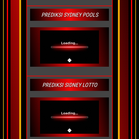
PREDIKSI SYDNEY POOLS
PREDIKSI SIDNEY LOTTO