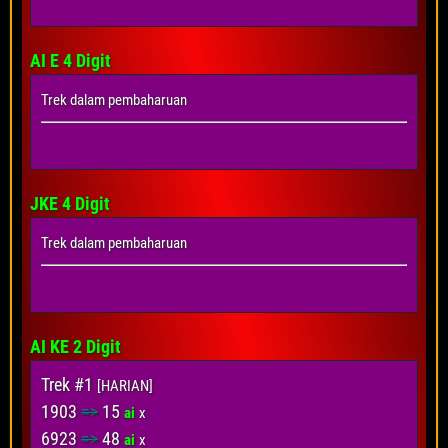
5478
=>
0245
ai
✓
4048
=>
3578
ai
✓
3082
=>
0245
ai
✓
AI E 4 Digit
4505
=>
4689
ai
✓
Trek dalam pembaharuan
8981
=>
3578
ai
✓
9954
=>
3578
ai
✓
0257
=>
5790
ai
✓
6789
=>
8023
ai
✓
JKE 4 Digit
5950
=>
0245
ai
✓
Trek dalam pembaharuan
4990
=>
8023
ai
✓
5286
=>
9134
ai
✓
1563
=>
3578
ai
✓
3428
=>
3578
ai
✓
AI KE 2 Digit
6428
=>
5790
ai
✓
8372
=>
5790
ai
✓
Trek #1
[HARIAN]
4230
=>
7912
ai
✓
1903
=>
15
ai
x
0629
=>
4689
ai
✓
6923
=>
48
ai
x