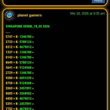
Reply
9950
=>
69
ai
x
7937
=>
14
ai
x
Mei 18, 2026 at 9:35 am
planet gamers
4020
=>
70
ai
✓
1167
=>
69
ai
x
SINGAPORE SENIN_18_05 2026
3614
=>
47
ai
x
___
2300
=>
92
ai
x
5747 = K-
1346780
»
2733 = K-
5780124
»
6303
=>
03
ai
x
8312 = K-
4679013
»
7672
=>
03
ai
x
1337 = K-
1346780
»
3361
=>
14
ai
x
0143 = K-
1346780
»
1653
=>
92
8649 = K-
5780124
»
ai
✓
3641 = K-
9124568
»
5479
=>
92
ai
x
2729 = K-
1346780
»
7517
=>
70
ai
x
9280 = K-
6891235
»
5066
=>
58
ai
x
8750 = K-
9124568
»
2069 = K-
2457891
»
0672
=>
81
ai
x
8685 = K-
3568902
»
9876
=>
92
ai
x
4450 = K-
4679013
»
2735
=>
81
ai
✓
5391 = K-
2457891
»
0368
=>
58
7752 = K-
4679013
»
ai
x