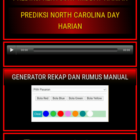
PREDIKSI NORTH CAROLINA DAY
HARIAN
00:00
00:00
GENERATOR REKAP DAN RUMUS MANUAL