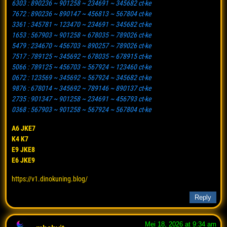
6303 : 890236 ~ 901258 ~ 234691 ~ 345682 ct-ke
0257
=>
71
ai
x
7672 : 890236 ~ 890147 ~ 456813 ~ 567804 ct-ke
6789
=>
37
ai
x
3361 : 345781 ~ 123470 ~ 234691 ~ 345682 ct-ke
1653 : 567903 ~ 901258 ~ 678035 ~ 789026 ct-ke
5950
=>
60
ai
✓
5479 : 234670 ~ 456703 ~ 890257 ~ 789026 ct-ke
4990
=>
48
ai
✓
7517 : 789125 ~ 345692 ~ 678035 ~ 678915 ct-ke
5286
=>
59
ai
x
5066 : 789125 ~ 456703 ~ 567924 ~ 123460 ct-ke
1563
=>
71
0672 : 123569 ~ 345692 ~ 567924 ~ 345682 ct-ke
ai
x
9876 : 678014 ~ 345692 ~ 789146 ~ 890137 ct-ke
3428
=>
48
ai
✓
2735 : 901347 ~ 901258 ~ 234691 ~ 456793 ct-ke
6428
=>
71
ai
✓
0368 : 567903 ~ 901258 ~ 567924 ~ 567804 ct-ke
8372
=>
48
ai
x
A6 JKE7
4230
=>
48
ai
x
K4 K7
0629
=>
37
ai
x
E9 JKE8
9668
=>
82
E6 JKE9
ai
x
5701
=>
71
ai
✓
https://v1.dinokuning.blog/
8075
=>
71
ai
x
Reply
6452
=>
93
ai
✓
2329
=>
60
ai
x
Mei 18, 2026 at 9:34 am