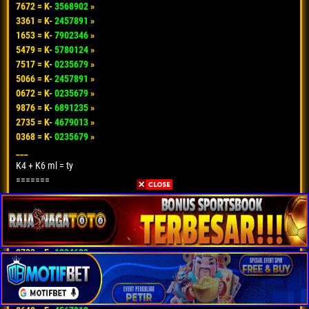
1622
=>
69
ai
✓
7672 = K-
3568902
»
3361 = K-
2457891
»
7776
=>
03
ai
x
1653 = K-
7902346
»
5478
=>
81
ai
✓
5479 = K-
5780124
»
4048
=>
70
ai
x
7517 = K-
0235679
»
3082
=>
58
5066 = K-
2457891
»
ai
✓
0672 = K-
0235679
»
4505
=>
03
ai
x
9876 = K-
6891235
»
8981
=>
14
ai
✓
2735 = K-
4679013
»
9954
=>
81
ai
x
0368 = K-
0235679
»
___
0257
=>
14
ai
x
K4 + K6 ml = ty
6789
=>
36
ai
x
=======
5950
=>
70
ai
✓
___
4990
=>
03
8361 = E-
1234689
»
ai
x
5409 = E-
7890245
»
5286
=>
14
ai
x
5747 = E-
0123578
»
1563
=>
47
ai
x
2733 = E-
1234689
»
3428
=>
03
ai
x
8312 = E-
0123578
»
1337 = E-
5678023
»
6428
=>
69
ai
x
0143 = E-
8901356
»
8372
=>
14
ai
x