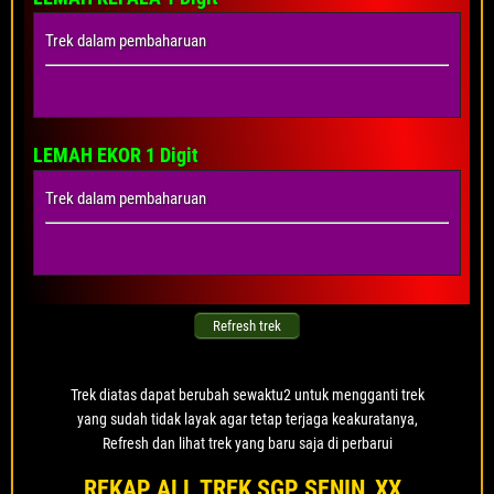
1337
=>
82
ai
x
3396
=>
4689
ai
✓
0143
=>
82
ai
x
Trek dalam pembaharuan
5964
=>
4689
ai
x
8649
=>
48
ai
✓
3052
=>
8023
ai
✓
3641
=>
93
ai
✓
9120
=>
8023
ai
x
2729
=>
04
ai
✓
0715
=>
1356
ai
?
9280
=>
93
ai
x
LEMAH EKOR 1 Digit
============
8750
=>
59
ai
✓
Trek dalam pembaharuan
60 putaran | patah 7x
2069
=>
48
ai
✓
8685
=>
60
ai
✓
4450
=>
15
ai
✓
5391
=>
71
ai
x
7752
=>
60
Refresh trek
ai
✓
8866
=>
15
ai
✓
2916
=>
93
ai
✓
Trek diatas dapat berubah sewaktu2 untuk mengganti trek
7195
=>
59
yang sudah tidak layak agar tetap terjaga keakuratanya,
ai
✓
Refresh dan lihat trek yang baru saja di perbarui
8395
=>
82
ai
✓
8025
=>
82
ai
✓
REKAP ALL TREK SGP SENIN_XX_