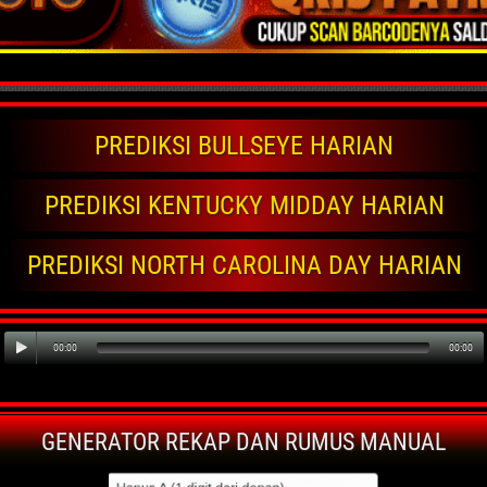
PREDIKSI BULLSEYE HARIAN
PREDIKSI KENTUCKY MIDDAY HARIAN
PREDIKSI NORTH CAROLINA DAY HARIAN
00:00
00:00
GENERATOR REKAP DAN RUMUS MANUAL