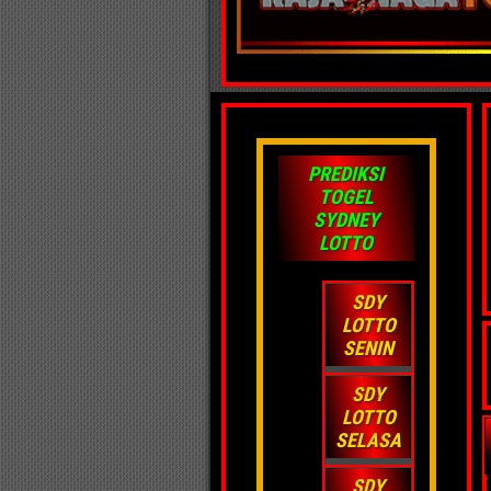
PREDIKSI
TOGEL
SYDNEY
LOTTO
SDY
LOTTO
SENIN
SDY
LOTTO
SELASA
SDY