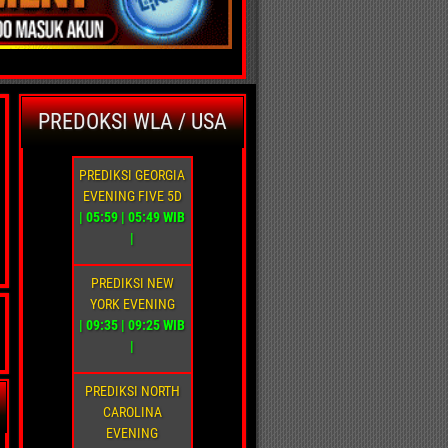
PREDOKSI WLA / USA
PREDIKSI GEORGIA
EVENING FIVE 5D
| 05:59 | 05:49 WIB
|
PREDIKSI NEW
YORK EVENING
| 09:35 | 09:25 WIB
|
PREDIKSI NORTH
CAROLINA
EVENING