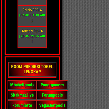
CHINA POOLS
| 15:30 | 15:10 WIB
|
TAIWAN POOLS
| 20:45 | 20:25 WIB
|
ROOM PREDIKSI TOGEL
LENGKAP
Mbahyitpools
Panetgamers
Skakmat.live
Forumpools
Forumlotto
Vegasnetpools