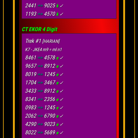
3752
=>
8034
ai
✓
2441
=>
9025
k
✓
3433
=>
1456
j
✓
3824
=>
0256
ai
✓
1193
=>
4570
k
✓
8341
=>
2567
j
✓
0485
=>
0256
ai
x
3159
=>
7803
k
x
0983
=>
3678
j
✓
7043
=>
5701
CT EKOR 4 Digit
ai
x
4792
=>
4570
k
x
2062
=>
4789
j
✓
2566
=>
7923
ai
✓
9795
=>
6792
k
✓
4290
=>
9234
Trek #1
j
✓
[HARIAN]
8112
=>
9145
ai
✓
8966
=>
5681
k
✓
8022
=>
2567
j
✓
K7 - JKE4 m9 = ml n1
4915
=>
0256
ai
✓
6061
=>
7803
k
x
7765
=>
6901
8461
=>
4578
j
✓
e
✓
1485
=>
6812
ai
✓
3752
=>
3469
k
x
5306
=>
9234
9657
=>
8912
j
✓
e
✓
9931
=>
5701
ai
✓
3824
=>
3469
k
x
2458
=>
8123
8019
=>
1245
j
✓
e
✓
4061
=>
4690
ai
x
0485
=>
4570
k
✓
1910
=>
8123
1704
=>
3467
j
✓
e
✓
8733
=>
4690
ai
x
7043
=>
5681
k
✓
6492
=>
1456
3433
=>
8912
j
✓
e
✓
2725
=>
4690
ai
✓
2566
=>
0136
k
✓
2441
=>
0345
8341
=>
2356
j
✓
e
✓
8661
=>
4690
ai
✓
8112
=>
5681
k
✓
1193
=>
1456
0983
=>
1245
j
✓
e
✓
4805
=>
3589
ai
x
4915
=>
2358
k
✓
3159
=>
6901
2062
=>
6790
j
x
e
✓
6916
=>
3589
ai
x
1485
=>
9025
k
x
4792
=>
0345
4290
=>
9023
j
✓
e
✓
3674
=>
5701
ai
x
9931
=>
3469
k
✓
9795
=>
2567
8022
=>
5689
j
x
e
✓
1223
=>
3589
ai
✓