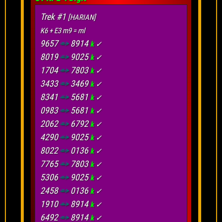
ai
✓
6718
=>
8957
j
x
0983
=>
0256
ai
✓
Trek #1
[HARIAN]
5648
=>
6735
j
✓
2062
=>
3589
ai
✓
K6 + E3 m9 = ml
4684
=>
8957
j
x
4290
=>
2478
ai
✓
9657
=>
8914
k
✓
4787
=>
8957
j
✓
8022
=>
4690
ai
✓
8019
=>
9025
k
✓
8450
=>
4513
j
x
7765
=>
1367
ai
✓
1704
=>
7803
k
✓
3578
=>
0179
j
x
5306
=>
2478
ai
✓
3433
=>
3469
k
✓
8093
=>
0179
j
x
2458
=>
5701
ai
✓
8341
=>
5681
k
✓
9860
=>
9068
j
✓
1910
=>
0256
ai
✓
0983
=>
5681
k
✓
1200
=>
2391
j
✓
6492
=>
9145
ai
✓
2062
=>
6792
k
✓
6936
=>
1280
j
x
2441
=>
8034
ai
✓
4290
=>
9025
k
✓
6533
=>
4513
j
?
1193
=>
3589
ai
✓
8022
=>
0136
k
✓
============
3159
=>
3589
ai
✓
7765
=>
7803
k
✓
50 putaran | patah 22x
4792
=>
7923
ai
✓
5306
=>
9025
k
✓
9795
=>
8034
ai
x
2458
=>
0136
k
✓
Trek #2
[HARIAN]
8966
=>
0256
ai
✓
1910
=>
8914
k
✓
8019
=>
1456
j
✓
6061
=>
7923
ai
✓
6492
=>
8914
k
✓
1704
=>
6901
j
✓