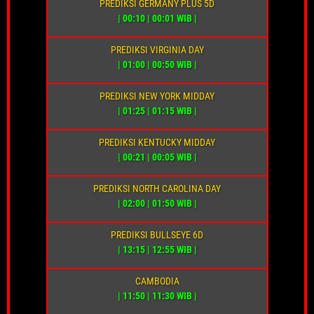
PREDIKSI GERMANY PLUS 5D
6533
=>
3802
ai
?
| 00:10 | 00:01 WIB |
============
PREDIKSI VIRGINIA DAY
65 putaran | patah 12x
| 01:00 | 00:50 WIB |
PREDIKSI NEW YORK MIDDAY
| 01:25 | 01:15 WIB |
PREDIKSI KENTUCKY MIDDAY
| 00:21 | 00:05 WIB |
PREDIKSI NORTH CAROLINA DAY
| 02:00 | 01:50 WIB |
PREDIKSI BULLSEYE 6D
| 13:15 | 12:55 WIB |
CAMBODIA
| 11:50 | 11:30 WIB |