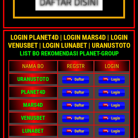
LOGIN PLANET4D | LOGIN MARS4D | LOGIN
VENUSBET | LOGIN LUNABET | URANUSTOTO
LIST BO REKOMENDASI PLANET-GROUP
NAMA BO
REGSTR
LOGIN
URANUSTOTO
Daftar
Login
PLANET4D
Daftar
Login
MARS4D
Daftar
Login
VENUSBET
Daftar
Login
LUNABET
Daftar
Login