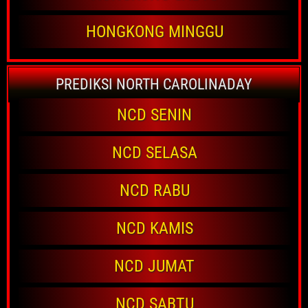
3159
=>
9468
ai
✓
4792
=>
0579
ai
✓
HONGKONG MINGGU
9795
=>
9468
ai
✓
8966
=>
8357
ai
x
6061
=>
8357
ai
✓
PREDIKSI NORTH CAROLINADAY
3752
=>
8357
ai
x
NCD SENIN
3824
=>
0579
ai
✓
0485
=>
0579
ai
x
NCD SELASA
7043
=>
3802
ai
x
2566
=>
6135
ai
✓
8112
=>
8357
NCD RABU
ai
✓
4915
=>
6135
ai
✓
1485
=>
4913
NCD KAMIS
ai
✓
9931
=>
7246
ai
✓
4061
=>
6135
NCD JUMAT
ai
✓
8733
=>
9468
ai
x
2725
=>
9468
ai
✓
NCD SABTU