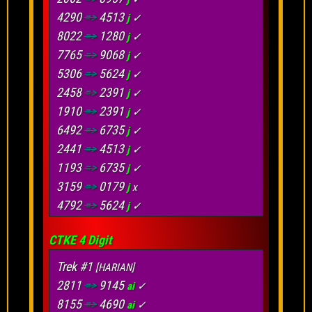
4290
=>
4513
j
✓
8022
=>
1280
j
✓
7765
=>
9068
j
✓
5306
=>
5624
j
✓
2458
=>
2391
j
✓
1910
=>
2391
j
✓
6492
=>
6735
j
✓
2441
=>
4513
j
✓
1193
=>
6735
j
✓
3159
=>
0179
j
x
4792
=>
5624
j
✓
9795
=>
1280
j
x
CTKE 4 Digit
8966
=>
1280
j
x
6061
=>
5624
j
x
Trek #1
[HARIAN]
3752
=>
4513
j
x
2811
=>
9145
ai
✓
3824
=>
5624
j
✓
8155
=>
4690
ai
✓