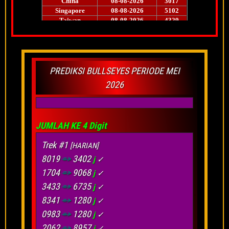
PREDIKSI BULLSEYES PERIODE MEI
2026
JUMLAH KE 4 Digit
Trek #1
[HARIAN]
8019
=>
3402
j
✓
1704
=>
9068
j
✓
3433
=>
6735
j
✓
8341
=>
1280
j
✓
0983
=>
1280
j
✓
2062
=>
8957
j
✓