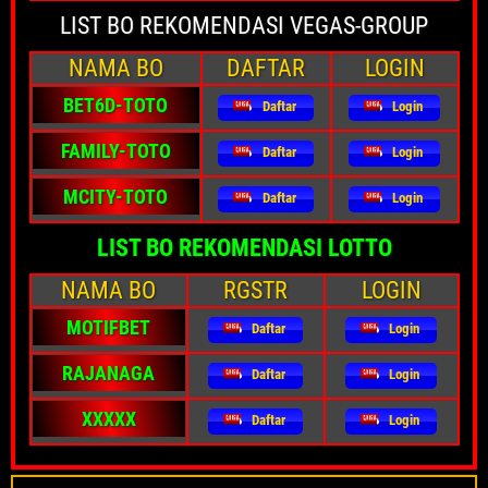
LIST BO REKOMENDASI VEGAS-GROUP
NAMA BO
DAFTAR
LOGIN
BET6D-TOTO
Daftar
Login
FAMILY-TOTO
Daftar
Login
MCITY-TOTO
Daftar
Login
LIST BO REKOMENDASI LOTTO
NAMA BO
RGSTR
LOGIN
MOTIFBET
Daftar
Login
RAJANAGA
Daftar
Login
XXXXX
Daftar
Login