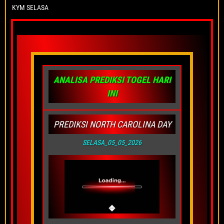
KYM SELASA
ANALISA PREDIKSI TOGEL HARI
INI
PREDIKSI NORTH CAROLINA DAY
SELASA_05_05_2026