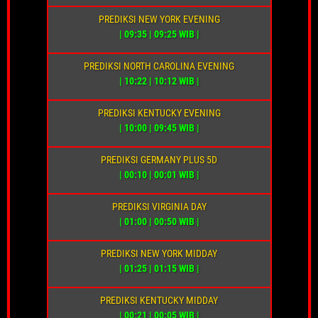
PREDIKSI NEW YORK EVENING
| 09:35 | 09:25 WIB |
PREDIKSI NORTH CAROLINA EVENING
| 10:22 | 10:12 WIB |
PREDIKSI KENTUCKY EVENING
| 10:00 | 09:45 WIB |
PREDIKSI GERMANY PLUS 5D
| 00:10 | 00:01 WIB |
PREDIKSI VIRGINIA DAY
| 01:00 | 00:50 WIB |
PREDIKSI NEW YORK MIDDAY
| 01:25 | 01:15 WIB |
PREDIKSI KENTUCKY MIDDAY
| 00:21 | 00:05 WIB |