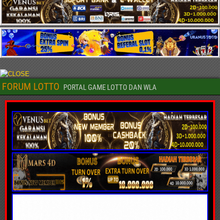
FORUM LOTTO
PORTAL GAME LOTTO DAN WLA