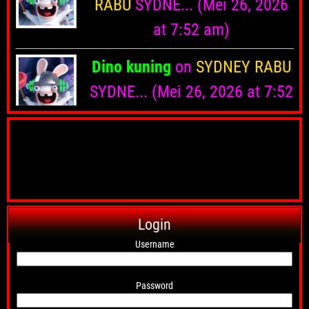
RABU
SYDNE...
(Mei 26, 2026
at 7:52 am)
Dino kuning
on
SYDNEY RABU
SYDNE...
(Mei 26, 2026 at 7:52
am)
Dino kuning
on
HK LOTTO
SELASA
HONGK...
(Mei 26,
2026 at 2:32 am)
Login
Dino kuning
on
HONGKONG
Username
SELASA
HONGK...
(Mei 26,
Password
2026 at 2:27 am)