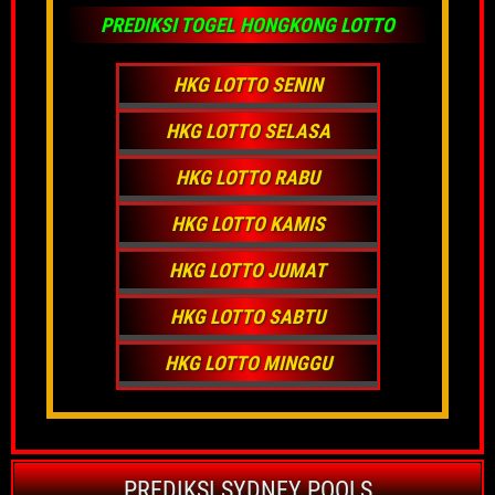
PREDIKSI TOGEL HONGKONG LOTTO
HKG LOTTO SENIN
HKG LOTTO SELASA
HKG LOTTO RABU
HKG LOTTO KAMIS
HKG LOTTO JUMAT
HKG LOTTO SABTU
HKG LOTTO MINGGU
PREDIKSI SYDNEY POOLS