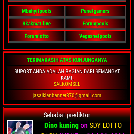
Mbahyitpools
Panetgamers
Skakmat.live
Forumpools
Forumlotto
Vegasnetpools
TERIMAKASIH ATAS KUNJUNGANYA
SUPORT ANDA ADALAH BAGIAN DARI SEMANGAT
KAMI,
SALKOMSEL
jasaiklanbanner870@gmail.com
Sehabat prediktor
Dino kuning
on
SDY LOTTO