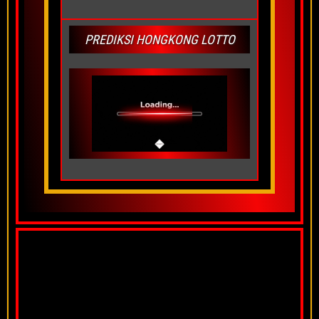
PREDIKSI HONGKONG LOTTO