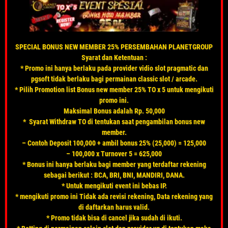
SPECIAL BONUS NEW MEMBER 25% PERSEMBAHAN PLANETGROUP
Syarat dan Ketentuan :
* Promo ini hanya berlaku pada provider vidio slot pragmatic dan
pgsoft tidak berlaku bagi permainan classic slot / arcade.
* Pilih Promotion list Bonus new member 25% TO x 5 untuk mengikuti
promo ini.
Maksimal Bonus adalah Rp. 50,000
* Syarat Withdraw TO di tentukan saat pengambilan bonus new
member.
– Contoh Deposit 100,000 + ambil bonus 25% (25,000) = 125,000
– 100,000 x Turnover 5 = 625,000
* Bonus ini hanya berlaku bagi member yang terdaftar rekening
sebagai berikut : BCA, BRI, BNI, MANDIRI, DANA.
* Untuk mengikuti event ini bebas IP.
* mengikuti promo ini Tidak ada revisi rekening, Data rekening yang
di daftarkan harus valid.
* Promo tidak bisa di cancel jika sudah di ikuti.