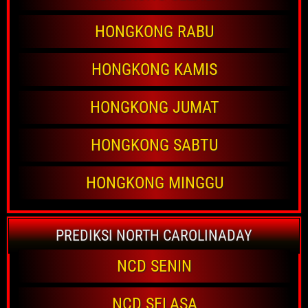
HONGKONG RABU
HONGKONG KAMIS
HONGKONG JUMAT
HONGKONG SABTU
HONGKONG MINGGU
PREDIKSI NORTH CAROLINADAY
NCD SENIN
NCD SELASA