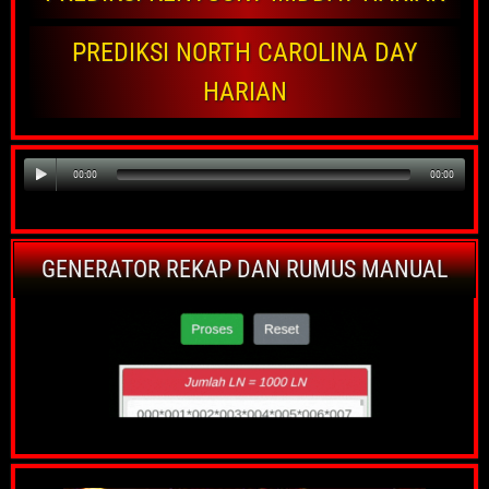
PREDIKSI NORTH CAROLINA DAY
HARIAN
00:00
00:00
GENERATOR REKAP DAN RUMUS MANUAL